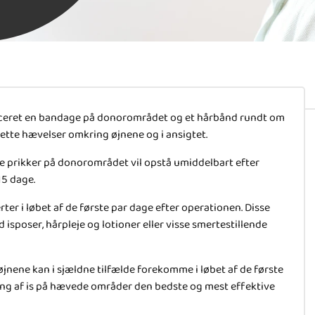
laceret en bandage på donorområdet og et hårbånd rundt om
lette hævelser omkring øjnene og i ansigtet.
 prikker på donorområdet vil opstå umiddelbart efter
15 dage.
ter i løbet af de første par dage efter operationen. Disse
sposer, hårpleje og lotioner eller visse smertestillende
nene kan i sjældne tilfælde forekomme i løbet af de første
øring af is på hævede områder den bedste og mest effektive