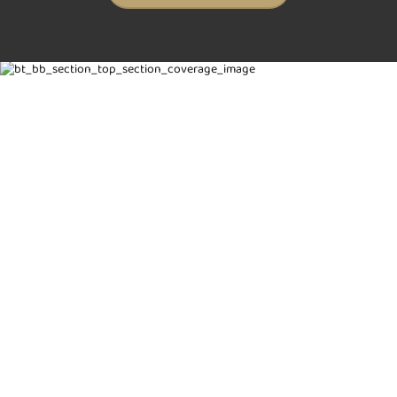
All Inclusive-pakker
Hårtransplantation
i Tyrkiet
Hybrid hårtransplantations pakke (DHI+Safir) i
Tyrkiet