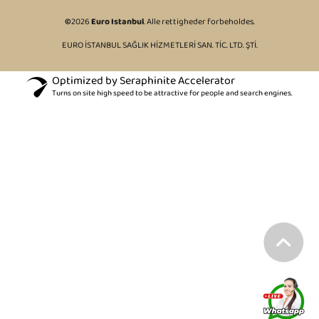
©
2026
Euro Istanbul
. Alle rettigheder forbeholdes.
EURO İSTANBUL SAĞLIK HİZMETLERİ SAN. TİC. LTD. ŞTİ.
Optimized by Seraphinite Accelerator
Turns on site high speed to be attractive for people and search engines.