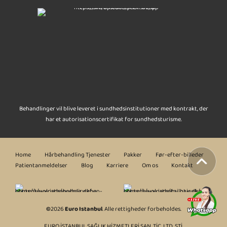
Behandlinger vil blive leveret i sundhedsinstitutioner med kontrakt, der
har et autorisationscertifikat for sundhedsturisme.
Home
Hårbehandling Tjenester
Pakker
Før-efter-billeder
Patientanmeldelser
Blog
Karriere
Om os
Kontakt
©
2026
Euro Istanbul
. Alle rettigheder forbeholdes.
EURO İSTANBUL SAĞLIK HİZMETLERİ SAN. TİC. LTD. ŞTİ.